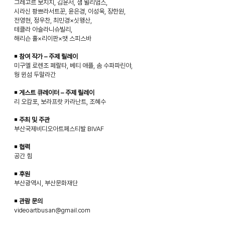
그레고르 보지치, 김윤서, 샘 윌리엄스,
시라신 팡쁘라서트꾼, 윤은경, 이성욱, 장한원,
전영현, 정우찬, 최민경×싯왱산,
테클라 아슬라니슈빌리,
해리슨 홀×리이판×맷 스피스바
￭ 참여 작가 – 주제 릴레이
미구엘 로렌조 페랄타, 베티 애플, 솜 수파파린야,
웡 윈섬 두말라간
￭ 게스트 큐레이터 – 주제 릴레이
리 오캄포, 보라프랏 카라난트, 조혜수
￭ 주최 및 주관
부산국제비디오아트페스티발 BIVAF
￭ 협력
공간 힘
￭ 후원
부산광역시, 부산문화재단
￭ 관람 문의
videoartbusan@gmail.com