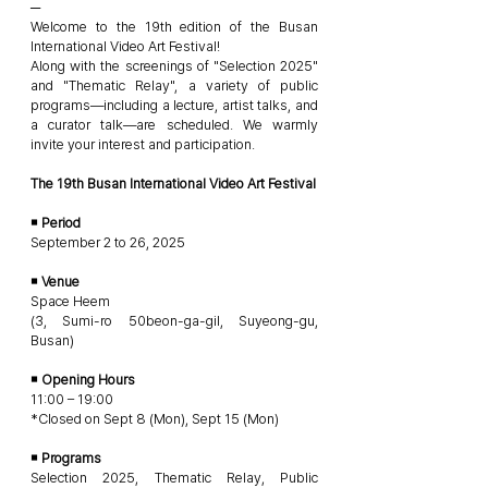
─
Welcome to the 19th edition of the Busan
International Video Art Festival!
Along with the screenings of "Selection 2025"
and "Thematic Relay", a variety of public
programs—including a lecture, artist talks, and
a curator talk—are scheduled. We warmly
invite your interest and participation.
The 19th Busan International Video Art Festival
￭ Period
September 2 to 26, 2025
￭ Venue
Space Heem
(3, Sumi-ro 50beon-ga-gil, Suyeong-gu,
Busan)
￭ Opening Hours
11:00 – 19:00
*Closed on Sept 8 (Mon), Sept 15 (Mon)
￭ Programs
Selection 2025, Thematic Relay, Public