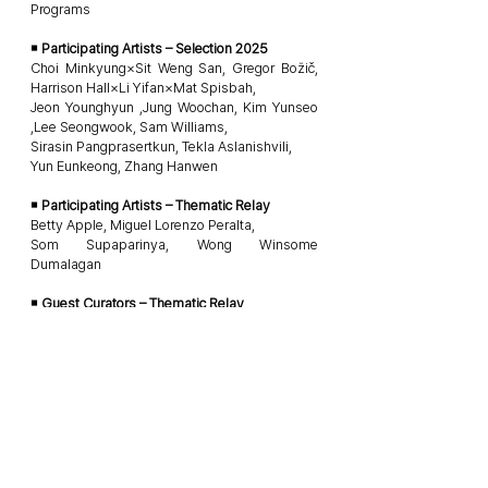
Programs
￭ Participating Artists – Selection 2025
Choi Minkyung×Sit Weng San, Gregor Božič,
Harrison Hall×Li Yifan×Mat Spisbah,
Jeon Younghyun ,Jung Woochan, Kim Yunseo
,Lee Seongwook, Sam Williams,
Sirasin Pangprasertkun, Tekla Aslanishvili,
Yun Eunkeong, Zhang Hanwen
￭ Participating Artists – Thematic Relay
Betty Apple, Miguel Lorenzo Peralta,
Som Supaparinya, Wong Winsome
Dumalagan
￭ Guest Curators – Thematic Relay
Cho Hyesu, Lih Ocampo, Voraprat Kharanant
￭ Hosted & Organized by
Busan International Video Art Festival (BIVAF)
￭ In Cooperation with
Space Heem
￭ Supported by