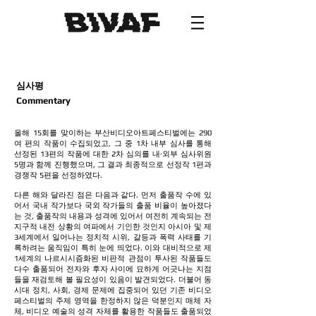
심사평
​Commentary
​올해 15회를 맞이하는 부산비디오아트페스티벌에는 290
여 편의 작품이 수집되었고, 그 중 1차
내부 심사를 통해
선정된 13편의 작품에 대한 2차 심의를 내·외부 심사위원
5명과 함께 진행했으며, 그 결과 최종적으로 선정작 1편과
경쟁작 5편을 선정하였다.
다른 해와 달라진 점은 다음과 같다. 먼저 출품작 수에 있
어서 국내 작가보다 국외 작가들의 출품 비율이 높아졌다
는 것, 출품작의 내용과 성격에 있어서 여전히 계속되는 전
지구적 내전 상황의
여파에서 기인한 것인지 아시아 및 제
3세계에서 일어나는 정치적 시위, 갈등과 폭력 사태를
기
록하려는 움직임이 특히 눈에 띄었다. 이와 대비적으로 제
1세계의 나르시시즘화된 비판적 관점이 투사된 작품들도
다수 출품되어 전자와 후자 사이에 묘하게 어긋나는 지점
들을 재검토해 볼
필요성이 있음이 발견되었다. 더불어 동
시대 정치, 사회, 경제 문제에 집중되어 있던 기존 비디오
페스티벌의 주제 영역을 한정하지 않은 덕분인지 매체 자
체, 비디오 예술의 성격 자체를 활용한
작품들도 출품되었