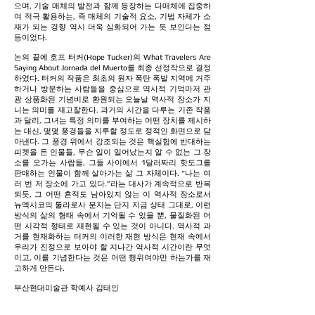
으며, 기술 매체의 발전과 함께 등장하는 다매체에 집중하
여 적극 활용하는,
즉 매체의 기술적 요소, 기법 자체가 소
재가 되는 경향 역시 더욱 심화되어 가는 듯 보인다는 점
등이었다.
논의 끝에 호프 터커(Hope Tucker)의 What Travelers Are
Saying About Jornada del Muerto를
최종 선정작으로 결정
하였다. 터커의 작품은 최초의 원자 폭탄 폭발 지역에 거주
하거나 방문하는 사람들을 중심으로 역사적 기억마저 관
광 상품화된 기념비로 환원되는 오늘날 역사적 장소가
지
니는 의미를 재고찰한다. 과거의 시간을 다루는 기존 작품
과 달리, 그녀는 특정 의미를 부여하는 어떤 장치를 제시하
는 대신, 몇몇 풍경들을 지루할 정도로 정적인 화면으로 담
아낸다. 그 풍경 위에서 강조되는 것은 핵실험에 반대하는
피켓을 든 인물들, 무슨 일이 일어났는지 알 수 없는 그 장
소를 오가는 사람들, 그들 사이에서 1달러짜리 핫도그를
판매하는 인물이 함께 살아가는 삶 그 자체이다. “나는 여
러 번 저 장소에 가고 있다.”라는 대사가 계속적으로 반복
되듯, 그 어떤 흔적도 남아있지 않는 이 역사적 장소로서
뉴멕시코의 툴라로사 분지는 단지 지금 상태 그대로, 이런
방식의 삶의 형태 속에서 기억될 수 있을 뿐, 물질화된 어
떤 시각적 형태로 재현될 수 있는 것이 아니다. 역사적 과
거를 현재화하는 터커의 이러한 재현 방식은 현재 속에서
우리가 진정으로 보아야 할 지나간 역사적 시간이란 무엇
이고, 이를 기념한다는 것은 어떤 행위여야만 하는가를 재
고하게 만든다.
부산현대미술관 학예사 김태인