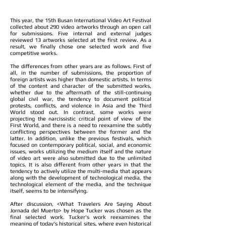
​​​This year, the 15th Busan International Video Art Festival
collected about 290 video artworks through an open call
for submissions. Five internal and external judges
reviewed 13 artworks selected at the first review. As a
result, we finally chose one selected work and five
competitive works.
The differences from other years are as follows. First of
all, in the number of submissions, the proportion of
foreign artists was higher than domestic artists. In terms
of the content and character of the submitted works,
whether due to the aftermath of the still-continuing
global civil war, the tendency to document political
protests, conflicts, and violence in Asia and the Third
World stood out. In contrast, some works were
projecting the narcissistic critical point of view of the
First World, and there is a need to reexamine the subtly
conflicting perspectives between the former and the
latter. In addition, unlike the previous festivals, which
focused on contemporary political, social, and economic
issues, works utilizing the medium itself and the nature
of video art were also submitted due to the unlimited
topics. It is also different from other years in that the
tendency to actively utilize the multi-media that appears
along with the development of technological media, the
technological element of the media, and the technique
itself, seems to be intensifying.
After discussion, <What Travelers Are Saying About
Jornada del Muerto> by Hope Tucker was chosen as the
final selected work. Tucker's work reexamines the
meaning of today's historical sites, where even historical