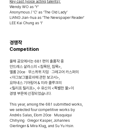
Key cast (voice acting talents):
Wendy WO as ‘Y’
Anonymous / ‘C’ as ‘The Old Lady’
LIANG Jian-hua as ‘The Newspaper Reader’
LEE Kai Chung as ‘I’
경쟁작
Competition
올해 공모에서는 681 편의 출품작 중
안드레스 살라스의 <침묵된, 침묵>,
엘롬 20ce · 무스퀴퀴 치잉 · 그레고어 카스퍼의
<아그보그블로쉬에 관한 보고서>,
요하네스 기어링어 & 미라 클루크의
<릴리프 릴리프>, 수 유신의 <특별한 물>이
경쟁 부문에 선정되었습니다.
This year, among the 681 submitted works,
we selected four competitive works by
Andrés Salas,
Elom 20ce · Musquiqui
Chihying · Gregor Kasper, Johannes
Gierlinger & Mira Klug, and Su Yu Hsin.