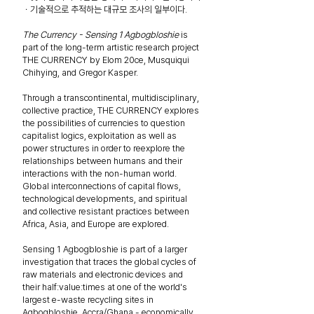
ㆍ기술적으로 추적하는 대규모 조사의 일부이다.
The Currency - Sensing 1 Agbogbloshie
is
part of the long-term artistic research project
THE CURRENCY by Elom 20ce, Musquiqui
Chihying, and Gregor Kasper.
Through a transcontinental, multidisciplinary,
collective practice, THE CURRENCY explores
the possibilities of currencies to question
capitalist logics, exploitation as well as
power structures in order to reexplore the
relationships between humans and their
interactions with the non-human world.
Global interconnections of capital flows,
technological developments, and spiritual
and collective resistant practices between
Africa, Asia, and Europe are explored.
Sensing 1 Agbogbloshie is part of a larger
investigation that traces the global cycles of
raw materials and electronic devices and
their half:value:times at one of the world's
largest e-waste recycling sites in
Agbogbloshie, Accra/Ghana - economically,