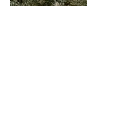
<릴리프, 릴리프>는 미술품 수장고에 보관된
목가적인 3월의 풍경을
그린 역사화와 함께 시작된
다. 영화는 오스트리아에서 오래된 국경 중
하나인 모
라바강의 오스트리아-슬로바키아 국경을 따라
이동하며
이미지 저장과 탈출, 역사적 상황의 반향에
관한 질문을 던진다.
수장고는 이미지와 역사의 창고
이자 저장소 역할을 하며, 자연은
끊임없이
축적되고 퇴적된다. <릴리프, 릴리프>는 철의 장막