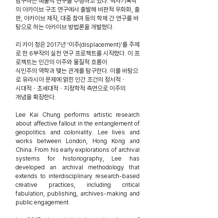
탐구하는 예술적 연구를 수행하고 있다. 역사기록학
의 아카이브 구조 연구에서 출발해 비판적 우화화, 출
판,
아카이브 제작, 대중 참여 등의 학제 간 연구를 바
탕으로 하는
아카이브 방법론을 개발했다.
리 카이 청은 2017년 ‘이주(displacement)’를 주제
로 한 6부작의
실천 연구 프로젝트를 시작했다. 이 프
로젝트는 인간의 이주와
물질적 흐름이
식민주의 역학과 맺는 관계를 탐구한다. 이를 바탕으
로
유라시아 문제에 얽힌 인간 조건의 정서적ㆍ
시대적ㆍ초세대적ㆍ지정학적 측면으로 이주의
개념을 확장한다.
Lee Kai Chung performs artistic research
about affective fallout
in the entanglement of
geopolitics and coloniality. Lee lives and
works between London, Hong Kong and
China. From his early explorations of archival
systems for historiography, Lee has
developed an archival methodology that
extends to interdisciplinary research-based
creative practices, including critical
fabulation, publishing,
archives-making and
public engagement.