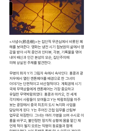
<사념수(邪念樹)>는 집단적 무관심에서 비롯된 폐
해를 보여준다. 영화는 냉전 시기 첩보원의 삶에서 영
감을 받아 사적 증언과 인터뷰, 각본, 기록물을 엮어
내어 배신과 인간 본성의 모순, 집단주의에
의해 상실된 주체를 발견한다.
무명의 화자 Y가 그림자 속에서 속삭인다. 홍콩과 광
저우에서 열린 캔톤페어를 배경으로 한 그녀의
이야기는 단편적이고 비선형적이다. 계획경제 시기
국제 무역상들에게 캔톤페어는 가장 중요하고
유일한 무역박람회였다. 홍콩과 마카오, 전 세계
각지에서 사람들이 모여들고 Y는 박람회장을 마주
보는 광장에서 중국 최초의 도시 녹지화 사업을
담당하게 된다. Y는 주어진 간첩 임무를 산림부
업무로 위장한다. 그녀는 여러 가명을 쓰며 수시로 이
름을 바꾸고, 불안정한 정치적 상황에 몸을 맡긴 채
언제 적이 될지 모르는 익명의 동료들과 함께