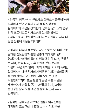
<침묵된, 침묵>에서 안드레스 살라스는 콜롬비아 카
치파이에 있던
가족의 커피 농장을 방문해
할아버지의 죽음을 상기한다.
영화는 살라스의 연구
창작 프로젝트로 샤가스병의 실체를 밝히고
커피나무에서 관엽 식물 재배라는 카치파이 지역 내
농업 전환에 의문을 제기한다.
아메리카 대륙의 풍토병인 샤가스병은 ‘키싱버그’로
알려진 침노린잿과 흡혈 곤충에 의해 전파된다.
영화는 샤가스병의 확산과 더불어 삼림
벌채, 단일 작
물 재배, 환경 파괴, 기후 변화와 같은 문제를
다룬다.
유년기와 할아버지의 커피콩, 서서히 죽어간
할아버지에 대한 작가의
기억은 반복되는 불의를 통
해 현재화된다. 여기에서 침묵 당하는 것은
무엇인가? 커피, 또는 단풍과 같은 수출 작물을
재배하면서 땅을 일구는 농민들의 신체, 그들의
불안정한 삶과 노동 조건을 통해 식민지 역사가
반복된다.
<침묵된, 침묵>은 2023년 콜롬비아국립예술
레지던시 프로그램 내
조형 및 시각예술 부문