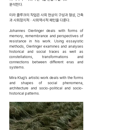
분석한다.
미라 클루크의 작업은 사회 현상의 구성과 형성, 건축
과 사회정치적ㆍ
사회역사적 패턴을 다룬다.
Johannes Gierlinger deals with forms of
memory, remembrance and perspectives of
resistance in his work. Using essayistic
methods, Gierlinger examines and analyses
historical and social traces as well as
constellations, transformations and
connections between different eras and
systems.
Mira Klug’s artistic work deals with the forms
and shapes of social phenomena,
architecture and socio-political and socio-
historical patterns.