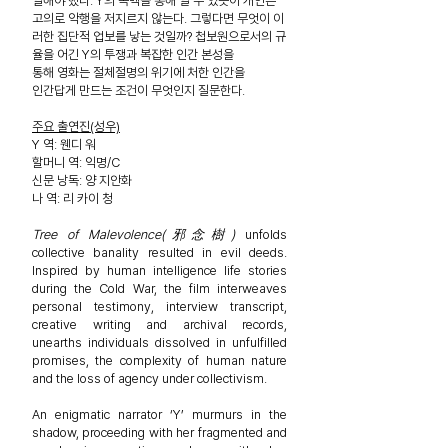
일해야 했다. Y의 독백을 통해 알 수 있듯이 개인은
고의로 악행을 저지르지 않는다. 그렇다면 무엇이 이
러한 집단적 업보를 낳는 것일까? 첩보원으로서의 규
율을 어긴 Y의 투쟁과 복잡한 인간 본성을
통해 영화는 절체절명의 위기에 처한 인간을
인간답게 만드는 조건이 무엇인지 질문한다.
주요 출연진(성우)
Y 역: 웬디 워
할머니 역: 익명/C
신문 낭독: 양 지안화
나 역: 리 카이 청
Tree of Malevolence(邪念樹)
unfolds
collective banality resulted in evil deeds.
Inspired by human intelligence life stories
during the Cold War, the film interweaves
personal testimony, interview transcript,
creative writing and archival records,
unearths individuals dissolved in unfulfilled
promises, the complexity of human nature
and the loss of agency under collectivism.
An enigmatic narrator ‘Y’ murmurs in the
shadow, proceeding with her fragmented and