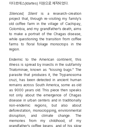
이다르테스(Idartes) 지원으로 제작되었다.
Silenced, Silent
is a research-creation
project that, through
re-visiting my family’s
old coffee farm in the village of Cachipay,
Colombia, and my grandfather’s death, aims
to make a portrait of the Chagas disease,
while questioning the transition from coffee
farms to floral foliage monocrops in the
region.
Endemic to the American continent, this
illness is spread by insects in the subfamily
Triatominae, known as “kissing bugs.” The
parasite that produces it, the Trypanosoma
cruzi, has been detected in ancient human
remains across South America,
some as old
as 9000 years old. This piece then speaks
not only about the emergence of Chagas
disease in urban centers and in traditionally
non-endemic regions, but also about
deforestation, monocropping, environmental
disruption, and climate change. The
memories from my childhood, of my
grandfather’s coffee beans, and of his slow