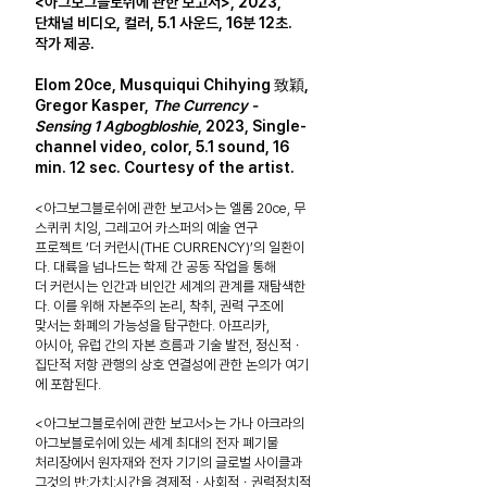
<아그보그블로쉬에 관한 보고서>, 2023,
단채널 비디오, 컬러,
5.1 사운드, 16분 12초.
작가 제공.
Elom 20ce, Musquiqui Chihying 致穎,
Gregor Kasper,
The Currency -
Sensing 1 Agbogbloshie
, 2023, Single-
channel video, color, 5.1 sound, 16
min. 12 sec. Courtesy of the artist.
<아그보그블로쉬에 관한 보고서>는 엘롬 20ce, 무
스퀴퀴 치잉,
그레고어 카스퍼의 예술 연구
프로젝트 ‘더 커런시(THE CURRENCY)’의 일환이
다. 대륙을 넘나드는 학제 간 공동 작업을 통해
더 커런시는
인간과 비인간 세계의 관계를 재탐색한
다. 이를 위해 자본주의 논리,
착취, 권력 구조에
맞서는 화폐의 가능성을 탐구한다. 아프리카,
아시아, 유럽 간의 자본 흐름과 기술 발전, 정신적ㆍ
집단적 저항 관행의 상호
연결성에 관한 논의가 여기
에 포함된다.
<아그보그블로쉬에 관한 보고서>는 가나 아크라의
아그보블로쉬에 있는 세계 최대의 전자 폐기물
처리장에서 원자재와 전자 기기의 글로벌
사이클과
그것의 반:가치:시간을 경제적ㆍ사회적ㆍ권력정치적