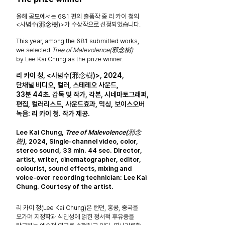
올해 공모에서는 681 편의 출품작 중 리 카이 청의
<사념수(邪念樹)>가 수상작으로 선정되었습니다.
This year, among the 681 submitted works,
we selected
Tree of Malevolence(邪念樹)
by Lee Kai Chung as the prize winner.
리 카이 청, <사념수(邪念樹)>, 2024,
단채널 비디오, 컬러, 스테레오 사운드,
33분 44초.
감독 및 작가, 각본, 시네마토그래퍼,
편집,
컬러리스트, 사운드효과, 믹싱, 보이스오버
녹음
:
리 카이 청. 작가 제공.
Lee Kai Chung,
Tree of Malevolence(邪念
樹)
, 2024, Single-channel video, color,
stereo sound,
33 min. 44 sec. Director,
artist, writer, cinematographer, editor,
colourist, sound effects, mixing and
voice-over recording technician: Lee Kai
Chung. Courtesy of the artist.
리 카이 청(Lee Kai Chung)은 런던, 홍콩, 중국을
오가며 지정학과
식민성에 얽힌 정서적 후유증을