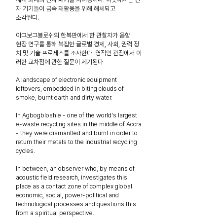
자 기기들이 금속 재활용을 위해 해체되고
소각된다.
아그보그블로쉬의 한복판에서 한 관찰자가 음향
현장 연구를 통해 복잡한 글로벌 경제, 사회, 권력 정
치 및 기술 프로세스를 조사한다. 영적인 관점에서 이
러한 교차점에 관한 질문이 제기된다.
A landscape of electronic equipment
leftovers, embedded in biting clouds of
smoke, burnt earth and dirty water.
In Agbogbloshie - one of the world's largest
e-waste recycling sites in the middle of Accra
- they were dismantled and burnt in order to
return their metals to the industrial recycling
cycles.
In between, an observer who, by means of
acoustic field research, investigates this
place as a contact zone of complex global
economic, social, power-political and
technological processes and questions this
from a spiritual perspective.