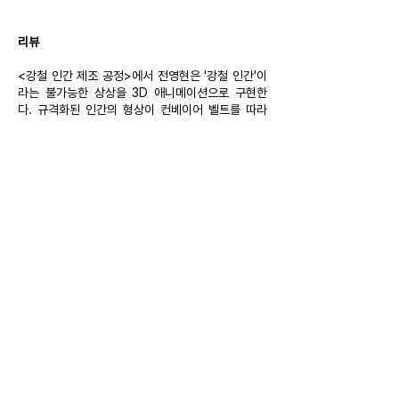
리뷰
<강철 인간 제조 공정>에서 전영현은 '강철 인간'이
라는 불가능한 상상을 3D 애니메이션으로 구현한
다. 규격화된 인간의 형상이 컨베이어 벨트를 따라
절단되고 복제된다. 파편화된 노동 속에서 소진되는
신체의 감각이 날카로운 금속성과 함께 뒤섞인다. 차
가운 리듬을 따라가며 기계와 인간의 경계가 점차 흐
려진다. (강주영)
강철 인간 제조 공정
Steel Human Manufacturing
Process
Steel Human Manufacturing Process
, 2025,
Single-channel video, color, stereo sound,
6 min. 20 sec. Courtesy of the artist.
Review