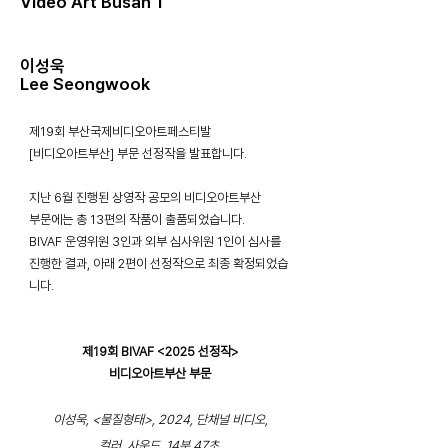
Video Art Busan 1
이성욱
Lee Seongwook
제19회 부산국제비디오아트페스티발
[비디오아트부산] 부문 선정작을 발표합니다.
​지난 6월 진행된 상영작 공모의 비디오아트부산
부문에는 총 13편의 작품이 출품되었습니다.
BIVAF 운영위원 3인과 외부 심사위원 1인이 심사를
진행한 결과, 아래 2편이 선정작으로 최종 확정되었습
니다.
제19회 BIVAF <2025 선정작>
비디오아트부산 부문
이성욱, <물질형태>, 2024, 단채널 비디오,
컬러, 사운드, 14분 47초.